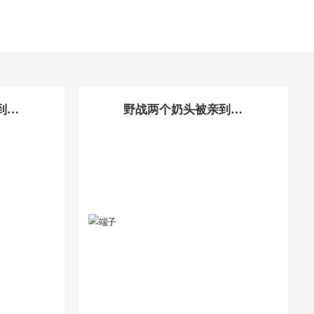
到高
野战两个奶头被亲到高
XX
潮_日本親子亂子倫XX
XX50路: 端子