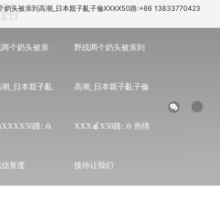
0路
奶头被亲到高潮_日本親子亂子倫XXXX50路:+86 13833770423
战两个奶头被亲
野战两个奶头被亲到
高潮_日本親子亂
高潮_日本親子亂子倫
XXXX50路: ♎
XXX🍎X50路: ♎ 热情
赋信誉度
接待让我们