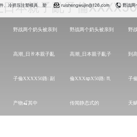
日本親子亂子倫XXXX5
件、冷挤压注塑模具、塑
ruishengwujin@126.com
野战两个
野战两个奶头被亲到
野战两个奶头被亲到
野
高潮_日🥂本親子亂
高潮_日本親子亂子
到
子倫XXXX50路: 副
倫XXXꦛX50路: ♏
子倫
产物🍒其中
传闻静态式的
天