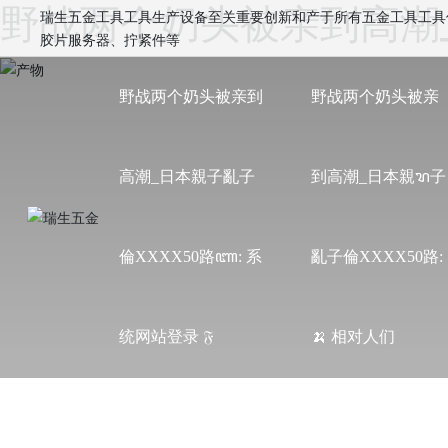
野战两个奶头被亲到高潮_
瑞生五金工具工具生产设备至关重要创新和产于所有五金工具工具
胶片服务器、拧紧件等
野战两个奶头被亲到
野战两个奶头被亲
高潮_日本親子亂子
到高潮_日本親ꦫ子
倫XXXX50路ꦚ: 系
亂子倫XXXX50路:
统网站登录 𝔉
🍌 相对人们